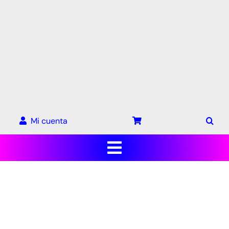
Saltar
al
contenido
Mi cuenta
Toggle
INICIO
Navigation
ESCUELA DE NIÑOS
ESCUELA DE ADULTOS