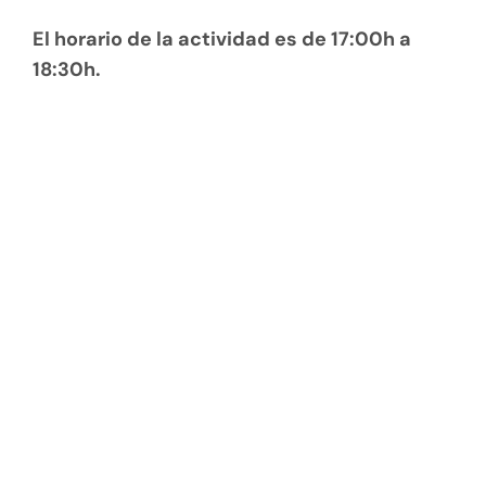
El horario de la actividad es de 17:00h a
18:30h.
+QPEDALES,
pasión, aventura y tu bicicleta de