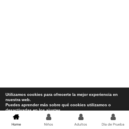
montaña.
www.masquepedales.com
info@masquepedales.com
Aviso legal
Política de Privacidad
Política de Cookies
Términos y Condiciones
Contacto
Utilizamos cookies para ofrecerte la mejor experiencia en
nuestra web.
Puedes aprender más sobre qué cookies utilizamos o
desactivarlas en los
ajustes
.
Aceptar
Rechazar
Ajustes
Home
Niños
Adultos
Día de Prueba